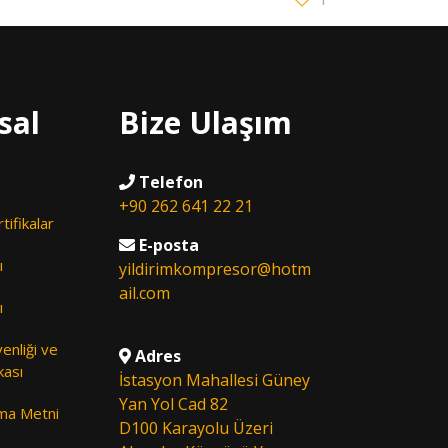
sal
Bize Ulaşım
Telefon
+90 262 641 22 21
tifikalar
E-posta
ı
yildirimkompresor@hotm
ail.com
ı
venliği ve
Adres
kası
İstasyon Mahallesi Güney
Yan Yol Cad 82
ma Metni
D100 Karayolu Üzeri