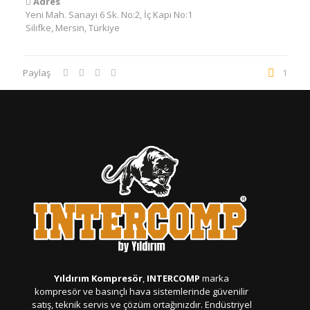
Adres
Yeni Mah. Sanayi 6 Sk. No:2, İç Kapı No:1
Silifke, Mersin, Türkiye
Paylaş
1
Yıldırım Kompresör
,
INTERCOMP
marka
kompresör ve basınçlı hava sistemlerinde güvenilir
satış, teknik servis ve çözüm ortağınızdır. Endüstriyel