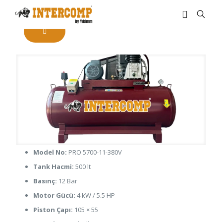
Model No:
PRO 5700-11-380V
Tank Hacmi:
500 lt
Basınç:
12 Bar
Motor Gücü:
4 kW / 5.5 HP
Piston Çapı:
105 × 55